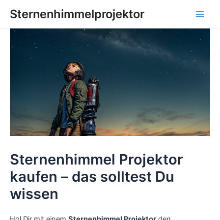
Zum
Sternenhimmelprojektor
Inhalt
Main
springen
Men
Sternenhimmel Projektor
kaufen – das solltest Du
wissen
Hol Dir mit einem
Sternenhimmel Projektor
den